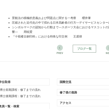
景観法の積極的意義および問題点に関する一考察 櫻井肇
圧縮された近代化の中で揺れる日本高齢者の行方―デイサービスセンタ
シンボルマークの認知から行動まで―スポーツ大会におけるマスコットの
響― 周暁贇
『十硯楼古銅印粋』における特殊な印文例 王裘煒
ブログ一覧
学位取得
国際交流
博士前期課程：修了までの流れ
修了後の進路
博士後期課程：修了までの流れ
アクセス
教員一覧・検索