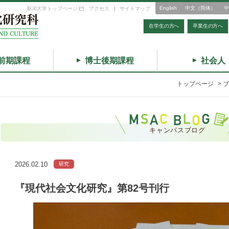
English
中文（简体）
中
新潟大学トップページ
アクセス
サイトマップ
在学生の方へ
卒業生の方へ
前期課程
博士後期課程
社会人
トップページ
>
ブ
キャンパスブログ
2026.02.10
研究
『現代社会文化研究』第82号刊行