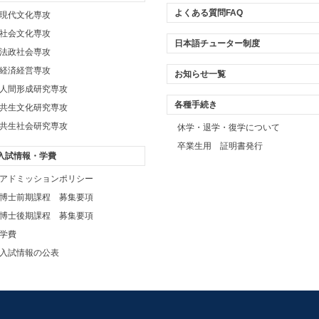
よくある質問FAQ
現代文化専攻
社会文化専攻
日本語チューター制度
法政社会専攻
経済経営専攻
お知らせ一覧
人間形成研究専攻
各種手続き
共生文化研究専攻
共生社会研究専攻
休学・退学・復学について
卒業生用 証明書発行
入試情報・学費
アドミッションポリシー
博士前期課程 募集要項
博士後期課程 募集要項
学費
入試情報の公表