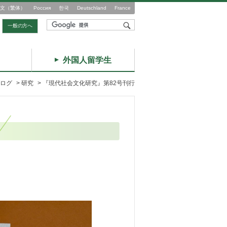
文（繁体）
Россия
한국
Deutschland
France
一般の方へ
外国人留学生
ログ
>
研究
>
『現代社会文化研究』第82号刊行