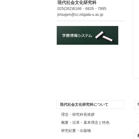
現代社会文化研究科
025(262)6166・6826・7895
jimugen@cc.niigata-u.ac.jp
現代社会文化研究科について
理念・研究科長挨拶
概要・沿革・基本理念と特色
研究紀要・出版物