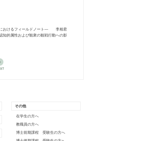
ーにおけるフィールドノート― 李相君
認知的属性および観衆の観戦行動への影
その他
在学生の方へ
教職員の方へ
博士前期課程 受験生の方へ
博士後期課程 受験生の方へ