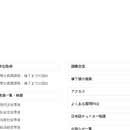
学位取得
国際交流
博士前期課程：修了までの流れ
修了後の進路
博士後期課程：修了までの流れ
アクセス
教員一覧・検索
よくある質問FAQ
現代文化専攻
社会文化専攻
日本語チューター制度
法政社会専攻
経済経営専攻
お知らせ一覧