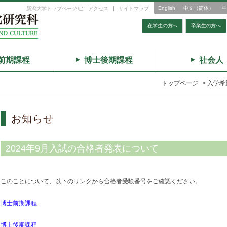
English
中文（简体）
中
新潟大学トップページ
アクセス
サイトマップ
在学生の方へ
卒業生の方へ
前期課程
博士後期課程
社会人
トップページ
>
入学希
お知らせ
2024年9月入試の合格者発表について
このことについて、以下のリンクから合格者受験番号をご確認ください。
博士前期課程
博士後期課程