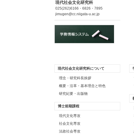
現代社会文化研究科
025(262)6166・6826・7895
jimugen@cc.niigata-u.ac.jp
現代社会文化研究科について
理念・研究科長挨拶
概要・沿革・基本理念と特色
研究紀要・出版物
博士前期課程
現代文化専攻
社会文化専攻
法政社会専攻