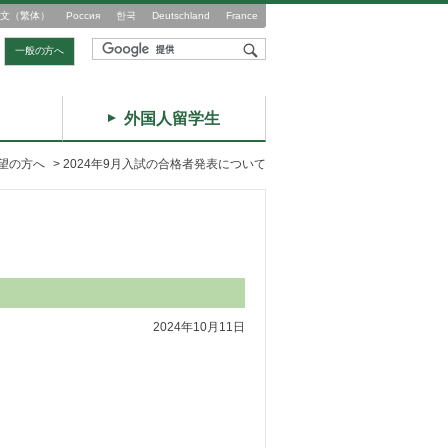
文（繁体）
Россия
한국
Deutschland
France
一般の方へ
外国人留学生
望の方へ
>
2024年9月入試の合格者発表について
2024年10月11日