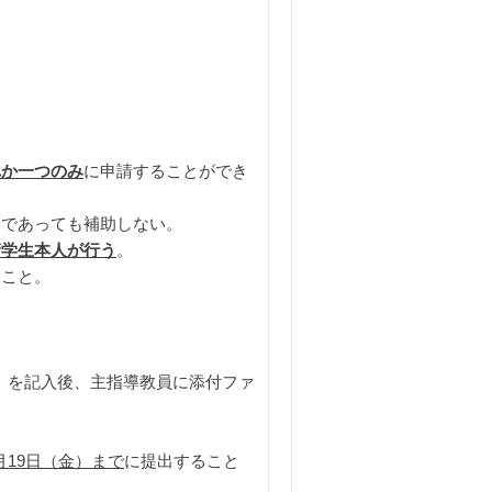
れか一つのみ
に申請することができ
合であっても補助しない。
請学生本人が行う
。
ること。
書）を記入後、主指導教員に添付ファ
月19
日（金）まで
に提出すること