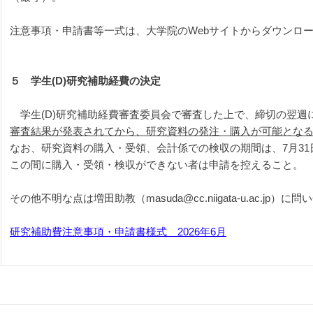
注意事項・申請書等一式は、大学院のWebサイトからダウンロ
５　学生(D)
研究補助経費の決定
　学生(D)研究補助経費審査委員会で審査した上で、締切の翌週
審査結果が発表されてから、研究資料の発注・購入が可能とな
なお、研究資料の購入・受領、会計係での検収の期間は、7月31
この間に購入・受領・検収ができない者は申請を控えること。
その他不明な点は増田助教（masuda@cc.niigata-u.ac.jp）に
研究補助費注意事項・申請書様式　2026年6月