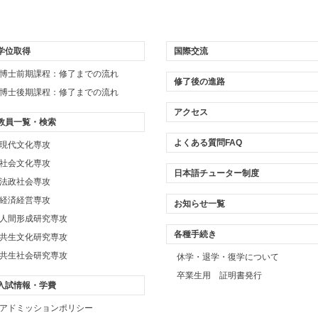
学位取得
国際交流
博士前期課程：修了までの流れ
修了後の進路
博士後期課程：修了までの流れ
アクセス
教員一覧・検索
よくある質問FAQ
現代文化専攻
社会文化専攻
日本語チューター制度
法政社会専攻
経済経営専攻
お知らせ一覧
人間形成研究専攻
各種手続き
共生文化研究専攻
共生社会研究専攻
休学・退学・復学について
卒業生用 証明書発行
入試情報・学費
アドミッションポリシー