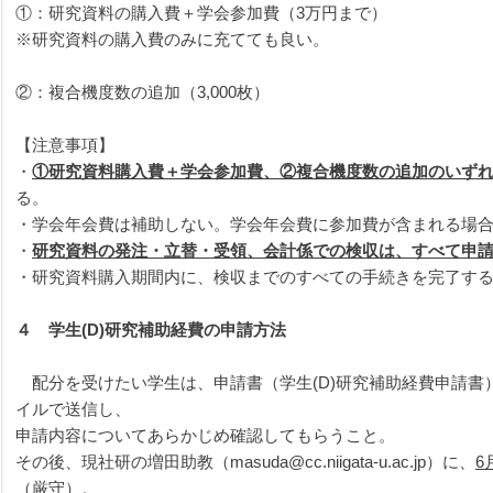
①：研究資料の購入費＋学会参加費（3万円まで）
※研究資料の購入費のみに充てても良い。
②：複合機度数の追加（3,000枚）
【注意事項】
・
①研究資料購入費＋学会参加費、②複合機度数の追加のいず
る。
・学会年会費は補助しない。学会年会費に参加費が含まれる場
・
研究資料の発注・立替・受領、会計係での検収は、すべて申
・研究資料購入期間内に、検収までのすべての手続きを完了す
４　学生(D)
研究補助経費の申請方法
　配分を受けたい学生は、申請書（学生(D)研究補助経費申請
イルで送信し、

申請内容についてあらかじめ確認してもらうこと。

その後、現社研の増田助教（masuda@cc.niigata-u.ac.jp）に、
6
（厳守）。