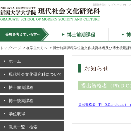
新潟大学トップページ
博士前期課程
博
受験を考えている方へ
トップページ
>
在学生の方へ
>
博士前期課程学位論文作成資格者及び博士後期課程学位論
ホーム
お知らせ
現代社会文化研究科について
提出資格者（Ph.D.Ca
博士前期課程
博士後期課程
提出資格者（Ph.D.Candidate
学位取得
教員一覧・検索