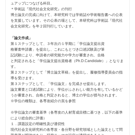
ュアップにつなげる科目。
＊学術誌『現代社会文化研究』の刊行
博士論文の完成に向けて、本研究科では学術誌や学術報告書への公表
を支援しています。その公表の場として、本研究科は学術誌『現代社
会文化研究』を年２回刊行しています。
「論文作成」
第１ステップとして、３年次の１学期に「学位論文提出資
格審査申請書」を提出し、これにもとづき口述試験及び筆
記試験により、申請者の研究能力や学力が審査され、合格
と判定されると「学位論文提出資格者（Ph.D.Candidate）」となりま
す。
第２ステップとして「博士論文草稿」を提出し、履修指導委員会の指
導を受けます。
第３ステップとして、「学位論文」を完成させ提出します。
論文審査と口述試験により、学位がふさわしい能力を有しているかど
うか審査され、合格と判定されると、博士の学位が授与されます。
※学位の種類は、各専攻紹介の頁を参照
※学位論文の審査基準（各専攻の人材育成目標に基づき，以下の基準
により総合的に評価）
１．課題設定の明確性及び適切性
現代社会文化研究科の各専攻・各分野を研究領域とした論文として問