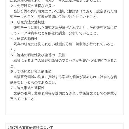
題意識が明確であり，研究テーマの設定が適切であること。
２．先行研究の適切な取扱い
当該分野の先行研究について適切に検討されており，設定された研
究テーマの目的・意義が適切に位置づけられていること。
３．研究方法の適切性
研究テーマに即した研究方法が選択されており，その研究方法に従
ってデータや資料などを的確に調査・分析していること。
４．研究の独自性
既存の研究には見られない独創的分析，解釈等が行われているこ
と。
５．論述の明確性及び論旨の一貫性
結論に至るまでの論述や論証のプロセスが明確かつ論理的であるこ
と。
６．学術的及び社会的価値
当該研究領域の発展に貢献する学術的価値が認められ，社会的な貢
献をなしうるものであること。
７．論文形式の適切性
文献の引用，文章表現等が適切になされ，学術論文としての体裁が
整っていること。
現代社会文化研究科について