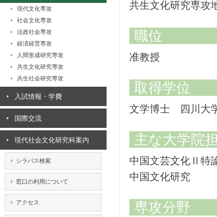
共生文化研究専攻
現代文化専攻
社会文化専攻
職位
法政社会専攻
経済経営専攻
准教授
人間形成研究専攻
共生文化研究専攻
共生社会研究専攻
取得学位
入試情報・学費
文学博士 四川大学
国際交流
主な大学院
現代社会文化研究科案内
中国文芸文化Ⅱ特
シラバス検索
中国文化研究
窓口の利用について
アクセス
専攻分野