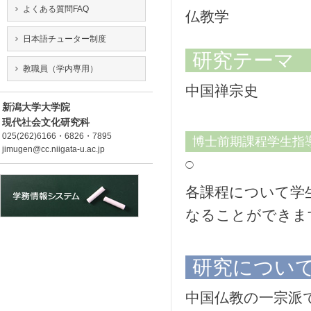
よくある質問FAQ
仏教学
日本語チューター制度
研究テーマ
教職員（学内専用）
中国禅宗史
新潟大学大学院
現代社会文化研究科
025(262)6166・6826・7895
博士前期課程学生指
jimugen@cc.niigata-u.ac.jp
◯
各課程について学
なることができま
研究につい
中国仏教の一宗派