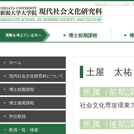
新潟大学トップページ
博士前期課程
博
受験を考えている方へ
ホーム
土屋 太祐
現代社会文化研究科について
博士前期課程
所属（前期
博士後期課程
社会文化専攻環東
学位取得
所属（後期
教員一覧・検索