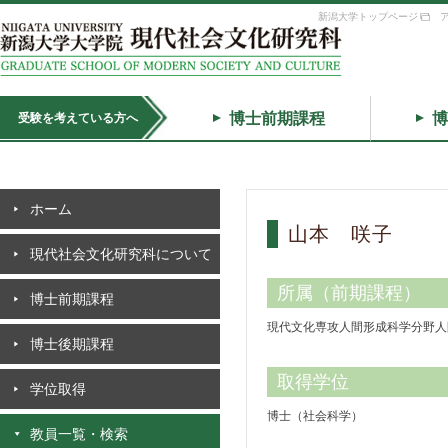
新潟大学トップページ
博士前期課程
博
受験を考えている方へ
ホーム
山本 咲子
現代社会文化研究科について
所属（前期課程）
博士前期課程
現代文化専攻人間形成科学分野人
博士後期課程
取得学位
学位取得
博士（社会科学）
教員一覧・検索