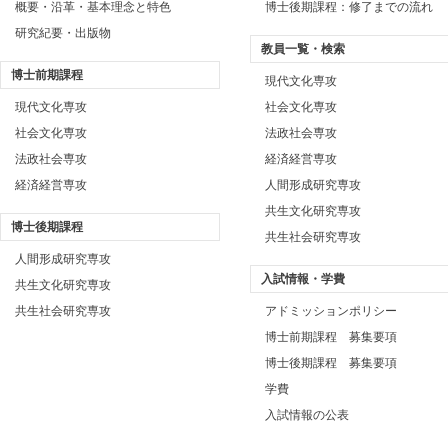
概要・沿革・基本理念と特色
博士後期課程：修了までの流れ
研究紀要・出版物
教員一覧・検索
博士前期課程
現代文化専攻
現代文化専攻
社会文化専攻
社会文化専攻
法政社会専攻
法政社会専攻
経済経営専攻
経済経営専攻
人間形成研究専攻
共生文化研究専攻
博士後期課程
共生社会研究専攻
人間形成研究専攻
入試情報・学費
共生文化研究専攻
共生社会研究専攻
アドミッションポリシー
博士前期課程 募集要項
博士後期課程 募集要項
学費
入試情報の公表