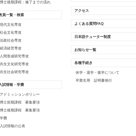
博士後期課程：修了までの流れ
アクセス
教員一覧・検索
よくある質問FAQ
現代文化専攻
社会文化専攻
日本語チューター制度
法政社会専攻
経済経営専攻
お知らせ一覧
人間形成研究専攻
各種手続き
共生文化研究専攻
共生社会研究専攻
休学・退学・復学について
卒業生用 証明書発行
入試情報・学費
アドミッションポリシー
博士前期課程 募集要項
博士後期課程 募集要項
学費
入試情報の公表