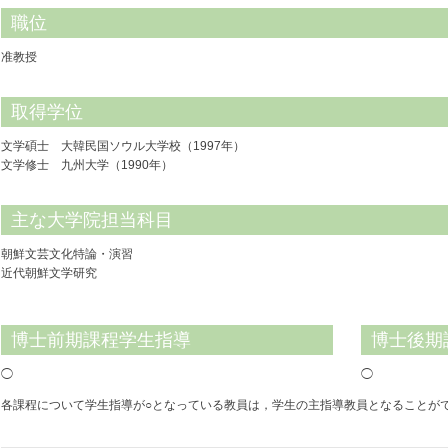
職位
准教授
取得学位
文学碩士 大韓民国ソウル大学校（1997年）
文学修士 九州大学（1990年）
主な大学院担当科目
朝鮮文芸文化特論・演習
近代朝鮮文学研究
博士前期課程学生指導
博士後期
◯
◯
各課程について学生指導が○となっている教員は，学生の主指導教員となることが