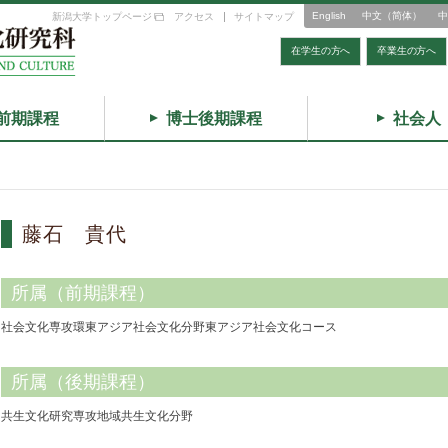
English
中文（简体）
中
新潟大学トップページ
アクセス
サイトマップ
在学生の方へ
卒業生の方へ
前期課程
博士後期課程
社会人
藤石 貴代
所属（前期課程）
社会文化専攻環東アジア社会文化分野東アジア社会文化コース
所属（後期課程）
共生文化研究専攻地域共生文化分野