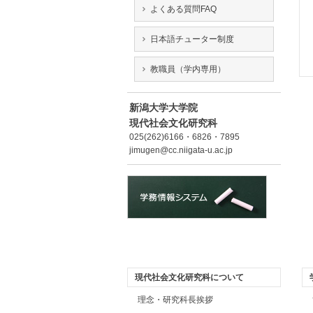
よくある質問FAQ
日本語チューター制度
教職員（学内専用）
新潟大学大学院
現代社会文化研究科
025(262)6166・6826・7895
jimugen@cc.niigata-u.ac.jp
現代社会文化研究科について
理念・研究科長挨拶