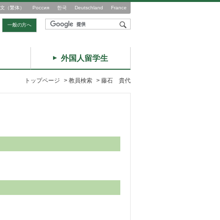
文（繁体）
Россия
한국
Deutschland
France
一般の方へ
外国人留学生
トップページ
>
教員検索
>
藤石 貴代