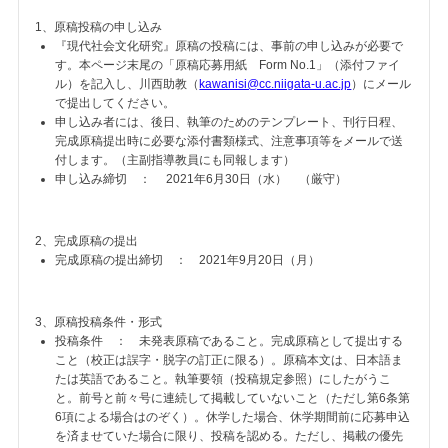
1、原稿投稿の申し込み
『現代社会文化研究』原稿の投稿には、事前の申し込みが必要で
す。本ページ末尾の「原稿応募用紙 Form No.1」（添付ファイ
ル）を記入し、川西助教（
kawanisi@cc.niigata-u.ac.jp
）にメール
で提出してください。
申し込み者には、後日、執筆のためのテンプレート、刊行日程、
完成原稿提出時に必要な添付書類様式、注意事項等をメールで送
付します。（主副指導教員にも同報します）
申し込み締切 ： 2021年6月30日（水） （厳守）
2、完成原稿の提出
完成原稿の提出締切 ： 2021年9月20日（月）
3、原稿投稿条件・形式
投稿条件 ： 未発表原稿であること。完成原稿として提出する
こと（校正は誤字・脱字の訂正に限る）。原稿本文は、日本語ま
たは英語であること。執筆要領（投稿規定参照）にしたがうこ
と。前号と前々号に連続して掲載していないこと（ただし第6条第
6項による場合はのぞく）。休学した場合、休学期間前に応募申込
を済ませていた場合に限り、投稿を認める。ただし、掲載の優先