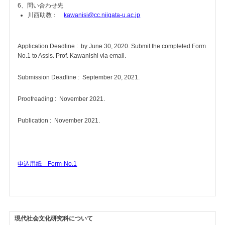
6、問い合わせ先
川西助教：
kawanisi@cc.niigata-u.ac.jp
Application Deadline : by June 30, 2020. Submit the completed Form
No.1 to Assis. Prof. Kawanishi via email.
Submission Deadline : September 20, 2021.
Proofreading : November 2021.
Publication : November 2021.
申込用紙 Form-No.1
現代社会文化研究科について