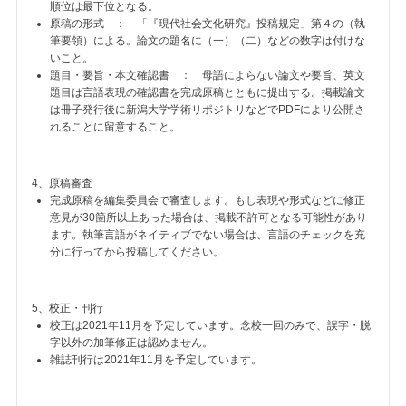
順位は最下位となる。
原稿の形式 ： 「『現代社会文化研究』投稿規定」第４の（執
筆要領）による。論文の題名に（一）（二）などの数字は付けな
いこと。
題目・要旨・本文確認書 ： 母語によらない論文や要旨、英文
題目は言語表現の確認書を完成原稿とともに提出する。掲載論文
は冊子発行後に新潟大学学術リポジトリなどでPDFにより公開さ
れることに留意すること。
4、原稿審査
完成原稿を編集委員会で審査します。もし表現や形式などに修正
意見が30箇所以上あった場合は、掲載不許可となる可能性があり
ます。執筆言語がネイティブでない場合は、言語のチェックを充
分に行ってから投稿してください。
5、校正・刊行
校正は2021年11月を予定しています。念校一回のみで、誤字・脱
字以外の加筆修正は認めません。
雑誌刊行は2021年11月を予定しています。