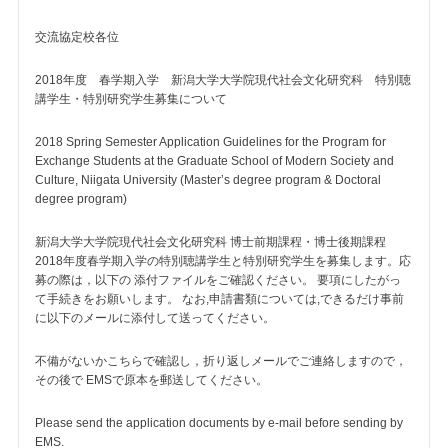
交流協定校各位
2018年度 春学期入学 新潟大学大学院現代社会文化研究科 特別聴
講学生・特別研究学生募集について
2018 Spring Semester Application Guidelines for the Program for
Exchange Students at the Graduate School of Modern Society and
Culture, Niigata University (Master’s degree program & Doctoral
degree program)
新潟大学大学院現代社会文化研究科 博士前期課程・博士後期課程
2018年度春学期入学の特別聴講学生と特別研究学生を募集します。応
募の際は，以下の 添付ファイルをご確認ください。 要項にしたがっ
て手続きをお願いします。 なお,申請書類については,できるだけ事前
に以下のメールに添付して送ってください。
不備がないかこちらで確認し，折り返しメールでご連絡しますので，
その後で EMSで原本を郵送してください。
Please send the application documents by e-mail before sending by
EMS.