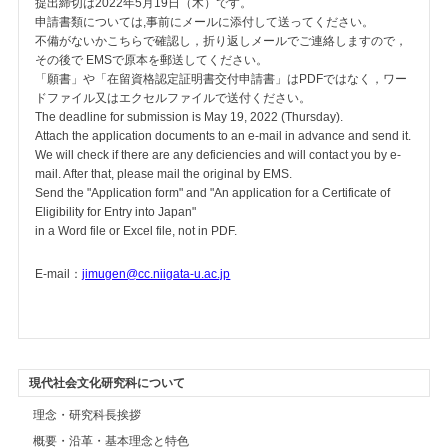
提出締切は2022年5月19日（木）です。
申請書類については,事前にメールに添付して送ってください。
不備がないかこちらで確認し，折り返しメールでご連絡しますので，
その後で EMSで原本を郵送してください。
「願書」や「在留資格認定証明書交付申請書」はPDFではなく，ワー
ドファイル又はエクセルファイルで送付ください。
The deadline for submission is May 19, 2022 (Thursday).
Attach the application documents to an e-mail in advance and send it.
We will check if there are any deficiencies and will contact you by e-
mail. After that, please mail the original by EMS.
Send the "Application form" and "An application for a Certificate of
Eligibility for Entry into Japan"
in a Word file or Excel file, not in PDF.
E-mail：
jimugen@cc.niigata-u.ac.jp
現代社会文化研究科について
理念・研究科長挨拶
概要・沿革・基本理念と特色