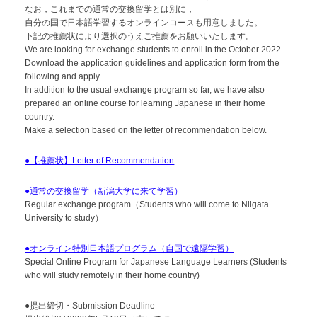
なお，これまでの通常の交換留学とは別に，
自分の国で日本語学習するオンラインコースも用意しました。
下記の推薦状により選択のうえご推薦をお願いいたします。
We are looking for exchange students to enroll in the October 2022.
Download the application guidelines and application form from the
following and apply.
In addition to the usual exchange program so far, we have also
prepared an online course for learning Japanese in their home
country.
Make a selection based on the letter of recommendation below.
●【推薦状】Letter of Recommendation
●通常の交換留学（新潟大学に来て学習）
Regular exchange program（Students who will come to Niigata
University to study）
●オンライン特別日本語プログラム（自国で遠隔学習）
Special Online Program for Japanese Language Learners (Students
who will study remotely in their home country)
●提出締切・Submission Deadline