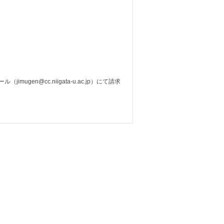
n@cc.niigata-u.ac.jp）にて請求