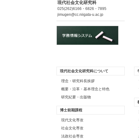
現代社会文化研究科
025(262)6166・6826・7895
jimugen@cc.niigata-u.ac.jp
現代社会文化研究科について
理念・研究科長挨拶
概要・沿革・基本理念と特色
研究紀要・出版物
博士前期課程
現代文化専攻
社会文化専攻
法政社会専攻