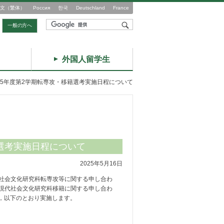
文（繁体）
Россия
한국
Deutschland
France
一般の方へ
外国人留学生
25年度第2学期転専攻・移籍選考実施日程について
籍選考実施日程について
2025年5月16日
社会文化研究科転専攻等に関する申し合わ
現代社会文化研究科移籍に関する申し合わ
て，以下のとおり実施します。