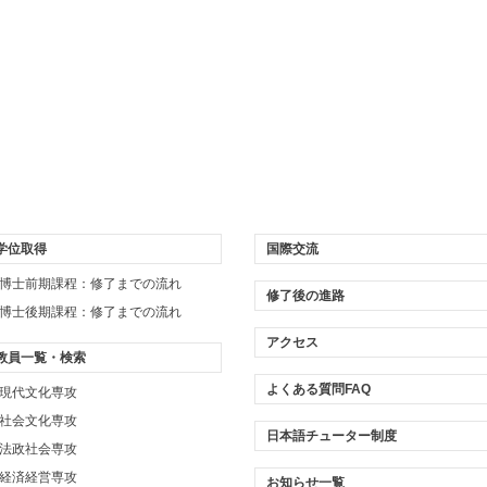
学位取得
国際交流
博士前期課程：修了までの流れ
修了後の進路
博士後期課程：修了までの流れ
アクセス
教員一覧・検索
よくある質問FAQ
現代文化専攻
社会文化専攻
日本語チューター制度
法政社会専攻
経済経営専攻
お知らせ一覧