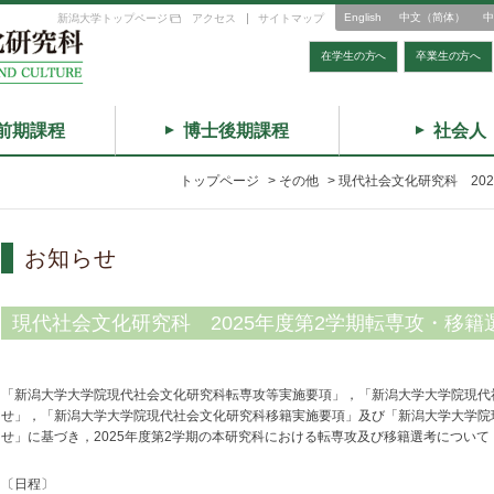
English
中文（简体）
中
新潟大学トップページ
アクセス
サイトマップ
在学生の方へ
卒業生の方へ
前期課程
博士後期課程
社会人
トップページ
>
その他
>
現代社会文化研究科 20
お知らせ
現代社会文化研究科 2025年度第2学期転専攻・移
「新潟大学大学院現代社会文化研究科転専攻等実施要項」，「新潟大学大学院現代
せ」，「新潟大学大学院現代社会文化研究科移籍実施要項」及び「新潟大学大学院
せ」に基づき，2025年度第2学期の本研究科における転専攻及び移籍選考につい
〔日程〕