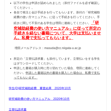
以下の学生は申請が認められました（添付ファイルを必ず確認し
てください）。
各自で発注と会計手続きを行ってもらいます。添付の「研究補助
経費の使い方マニュアル」に従って手続きを行ってください。手
「研
続きに関して不安のある学生は増田に連絡してください。
究補助経費の使い方マニュアル」に従って所定の
手続きを経ない書籍について、大学は支払いませ
ん。私費で支払ってもらいます。
増田メールアドレス：masuda@cc.niigata-u.ac.jp
所定の「立替払請求書」も添付しています。立替払いをする学生
はダウンロードしてください。
申請した書籍が購入時に売り切れていた場合、増田に連絡してく
ださい。
申請した書籍以外の書籍を購入した場合は、私費で支払
ってもらいます。
学生(D)研究補助経費 審査結果 2020年10月
研究補助費の使い方マニュアル 2020年10月
立替払請求書