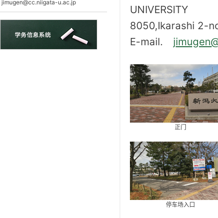
jimugen@cc.niigata-u.ac.jp
UNIVERSITY
8050,Ikarashi 2-n
E-mail.
jimugen@
正门
停车场入口