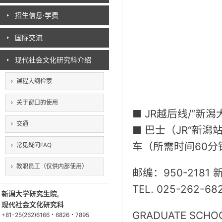
招生信息·学费
国际交流
现代社会文化研究科介绍
课程大纲检索
关于窗口的使用
■ JR越后线/“新
交通
■ 巴士（JR“新潟
车（所需时间60分
常见疑问FAQ
教职员工（仅供内部使用）
邮编：950-218
TEL. 025-262-68
新潟大学研究生院,
现代社会文化研究科
GRADUATE SCHOO
+81-25(262)6166・6826・7895