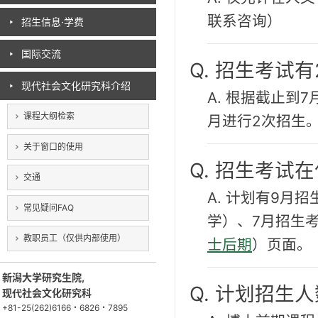
联系咨询）
招生信息·学费
国际交流
Q. 招生考试
现代社会文化研究科介绍
A. 根据截止到
课程大纲检索
月进行2次招生
关于窗口的使用
Q. 招生考试
交通
A. 计划有9月招
常见疑问FAQ
学）、7月招生
教职员工（仅供内部使用）
士后期
）页面。
新潟大学研究生院,
Q. 计划招生
现代社会文化研究科
+81-25(262)6166・6826・7895