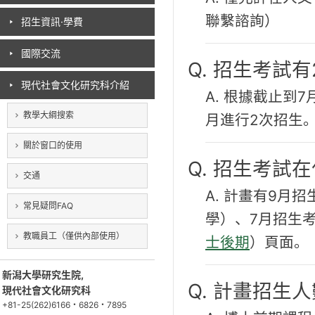
聯繫諮詢）
招生資訊·學費
國際交流
Q. 招生考試
現代社會文化研究科介紹
A. 根據截止到
教學大綱搜索
月進行2次招生
關於窗口的使用
Q. 招生考試
交通
A. 計畫有9月招
常見疑問FAQ
學）、7月招生
教職員工（僅供內部使用）
士後期
）頁面。
新潟大學研究生院,
Q. 計畫招生
現代社會文化研究科
+81-25(262)6166・6826・7895