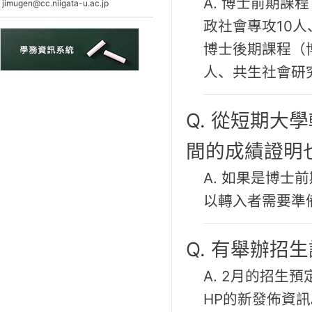
A. 博士前期課
jimugen@cc.niigata-u.ac.jp
政社會專攻10人
博士後期課程（
人、共生社會研
Q. 從短期
間的成績證明
A. 如果是博
以轉入者需要準
Q. 有舉辦招
A. 2月的招生
HP的新發佈資訊