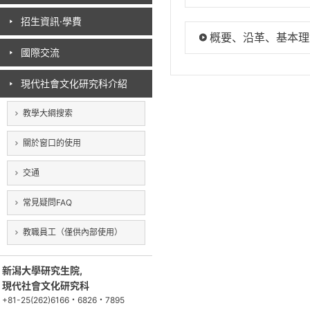
招生資訊·學費
概要、沿革、基本理
國際交流
現代社會文化研究科介紹
教學大綱搜索
關於窗口的使用
交通
常見疑問FAQ
教職員工（僅供內部使用）
新潟大學研究生院,
現代社會文化研究科
+81-25(262)6166・6826・7895