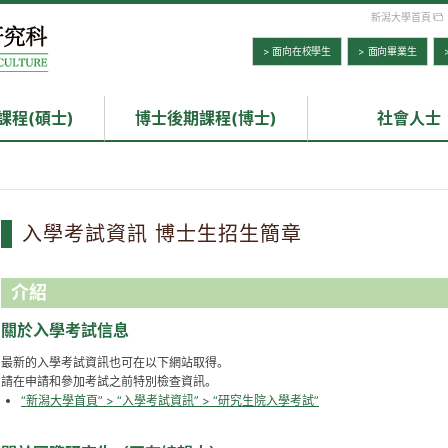
新潟大學首頁
> 面向在校學生
> 面向畢業生
課程(碩士)
博士後期課程(博士)
社會人士
入學考試資訊 博士生招生簡章
介紹
關於入學考試信息
最新的入學考試資訊也可在以下網站取得。
請在申請和參加考試之前特別檢查資訊。
“新潟大學首頁” > “入學考試資訊” > “研究生院入學考試”