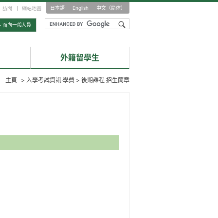
日本語
English
中文（简体）
訪問
網站地圖
> 面向一般人員
外籍留學生
主頁
>
入學考試資訊·學費 > 後期課程 招生簡章