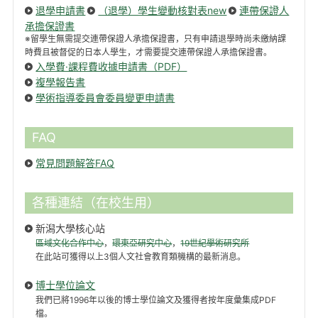
退學申請書
（退學）學生變動核對表new
連帶保證人
承擔保證書
※留學生無需提交連帶保證人承擔保證書，只有申請退學時尚未繳納課
時費且被督促的日本人學生，才需要提交連帶保證人承擔保證書。
入學費·課程費收據申請書（PDF）
複學報告書
學術指導委員會委員變更申請書
FAQ
常見問題解答FAQ
各種連結（在校生用）
新潟大學核心站
區域文化合作中心
，
環東亞研究中心
，
19世紀學術研究所
在此站可獲得以上3個人文社會教育類機構的最新消息。
博士學位論文
我們已將1996年以後的博士學位論文及獲得者按年度彙集成PDF
檔。