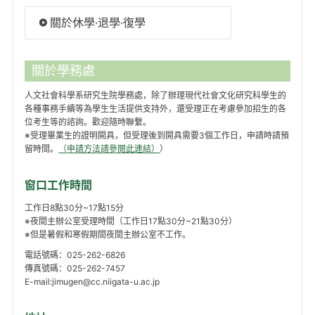
關於休學·退學·復學
關於學務處
人文社會科學系研究生院學務處，除了辦理現代社會文化研究科學生的
各種事務手續等為學生生活提供支持外，還受理正在考慮參加招生的各
位考生等的諮詢。歡迎隨時聯繫。
※受理畢業生的證明開具，但受理後到開具需要3個工作日，申請時請預
留時間。
（申請方法請參閱此連結）
）
窗口工作時間
工作日8點30分~17點15分
※夜間主辦公室受理時間（工作日17點30分~21點30分）
※但是暑假和寒假期間夜間主辦公室不工作。
電話號碼：025-262-6826
傳真號碼：025-262-7457
E-mail:jimugen@cc.niigata-u.ac.jp