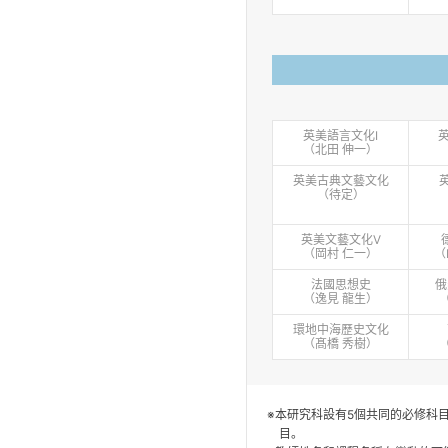
英美語言文化Ⅰ
（北田 伸一）
英美古典文藝文化
（待定）
英美文藝文化Ⅴ
（岡村 仁⼀）
（
法國思想史
俄
（逸⾒ ⿓⽣）
環地中海歷史文化
（髙橋 秀樹）
※本研究科設有5個共同的必修科目：
目。