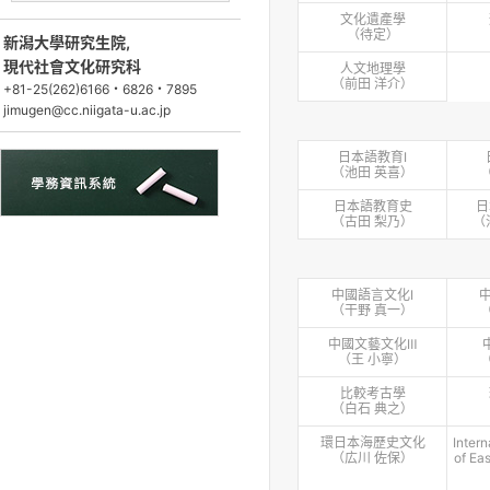
文化遺產學
（待定）
新潟大學研究生院,
現代社會文化研究科
人文地理學
（前⽥ 洋介）
+81-25(262)6166・6826・7895
jimugen@cc.niigata-u.ac.jp
日本語教育Ⅰ
（池⽥ 英喜）
日本語教育史
日
（古田 梨乃）
（
中國語言文化Ⅰ
（⼲野 真⼀）
中國文藝文化Ⅲ
（王 小寧）
比較考古學
（⽩⽯ 典之）
環日本海歷史文化
Intern
（広川 佐保）
of Ea