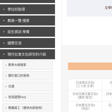
文學
學位的取得
教員一覽·搜索
招生資訊·學費
國際交流
現代社會文化研究科介紹
教學大綱搜索
關於窗口的使用
日本語言文化Ⅰ
（三ツ井 正孝）
交通
日本古典文藝文化Ⅱ
日本
常見疑問FAQ
（廣部 俊也）
日本書法文化Ⅱ
日
教職員工（僅供內部使用）
（待定）